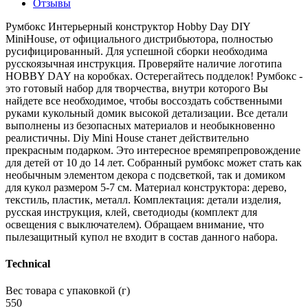
Отзывы
Румбокс Интерьерный конструктор Hobby Day DIY
MiniHouse, от официального дистрибьютора, полностью
русифицированный. Для успешной сборки необходима
русскоязычная инструкция. Проверяйте наличие логотипа
HOBBY DAY на коробках. Остерегайтесь подделок! Румбокс -
это готовый набор для творчества, внутри которого Вы
найдете все необходимое, чтобы воссоздать собственными
руками кукольный домик высокой детализации. Все детали
выполнены из безопасных материалов и необыкновенно
реалистичны. Diy Mini House станет действительно
прекрасным подарком. Это интересное времяпрепровождение
для детей от 10 до 14 лет. Собранный румбокс может стать как
необычным элементом декора с подсветкой, так и домиком
для кукол размером 5-7 см. Материал конструктора: дерево,
текстиль, пластик, металл. Комплектация: детали изделия,
русская инструкция, клей, светодиоды (комплект для
освещения с выключателем). Обращаем внимание, что
пылезащитный купол не входит в состав данного набора.
Technical
Вес товара с упаковкой (г)
550