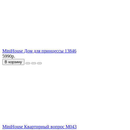
MiniHouse Дом для принцессы 13846
5990р.
В корзину
MiniHouse Квартирный вопрос M043