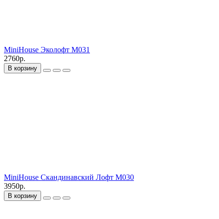
MiniHouse Эколофт M031
2760р.
В корзину
MiniHouse Скандинавский Лофт M030
3950р.
В корзину