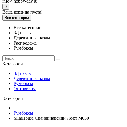
info@hobby-day.ru
0
Ваша корзина пуста!
Все категории
Все категории
3Д пазлы
Деревянные пазлы
Распродажа
Румбоксы
Категории
3Д пазлы
Деревянные пазлы
Румбоксы
Оптовикам
Категории
Румбоксы
MiniHouse Скандинавский Лофт M030