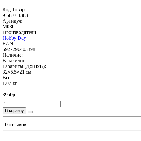
Код Товара:
9-58-011383
Артикул:
M030
Производители
Hobby Day
EAN:
6927296403398
Наличие:
В наличии
Габариты (ДхШхВ):
32×5.5×21 см
Вес:
1.07 кг
3950р.
В корзину
0 отзывов