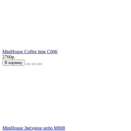
MiniHouse Coffee time C006
2760р.
В корзину
MiniHouse Звёздное небо M008