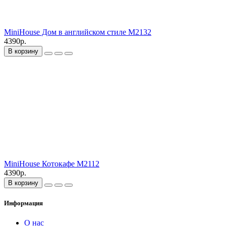
MiniHouse Дом в английском стиле M2132
4390р.
В корзину
MiniHouse Котокафе M2112
4390р.
В корзину
Информация
О нас