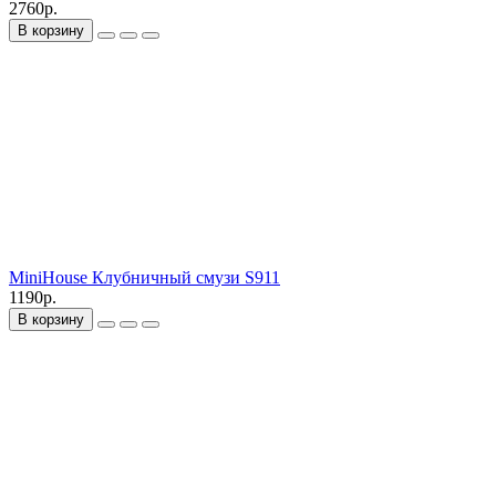
2760р.
В корзину
MiniHouse Клубничный смузи S911
1190р.
В корзину