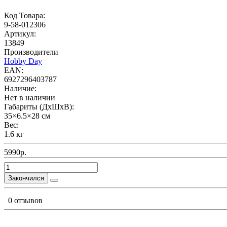
Код Товара:
9-58-012306
Артикул:
13849
Производители
Hobby Day
EAN:
6927296403787
Наличие:
Нет в наличии
Габариты (ДхШхВ):
35×6.5×28 см
Вес:
1.6 кг
5990р.
Закончился
0 отзывов