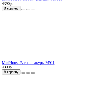
4390р.
В корзину
MiniHouse В тени сакуры M911
4390р.
В корзину