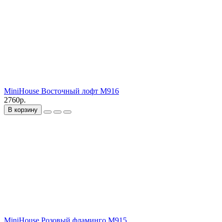
MiniHouse Восточный лофт M916
2760р.
В корзину
MiniHouse Розовый фламинго M915