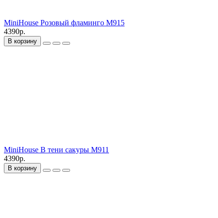
MiniHouse Розовый фламинго M915
4390р.
В корзину
MiniHouse В тени сакуры M911
4390р.
В корзину