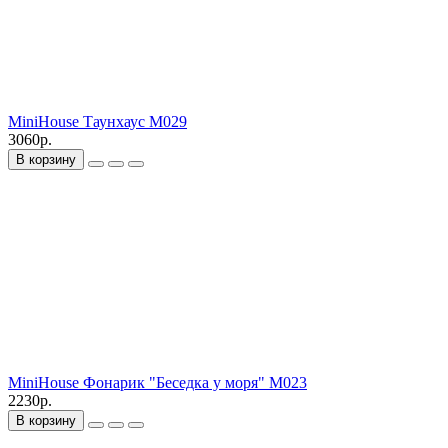
MiniHouse Таунхаус M029
3060р.
В корзину
MiniHouse Фонарик "Беседка у моря" M023
2230р.
В корзину