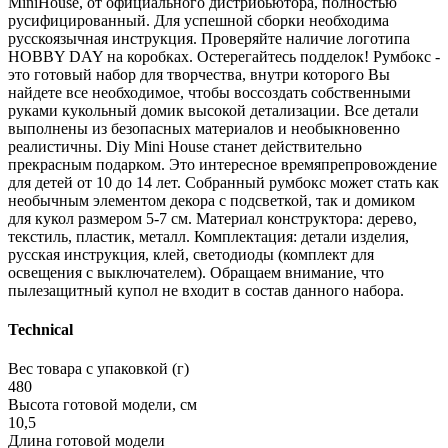
MiniHouse, от официального дистрибьютора, полностью
русифицированный. Для успешной сборки необходима
русскоязычная инструкция. Проверяйте наличие логотипа
HOBBY DAY на коробках. Остерегайтесь подделок! Румбокс -
это готовый набор для творчества, внутри которого Вы
найдете все необходимое, чтобы воссоздать собственными
руками кукольный домик высокой детализации. Все детали
выполнены из безопасных материалов и необыкновенно
реалистичны. Diy Mini House станет действительно
прекрасным подарком. Это интересное времяпрепровождение
для детей от 10 до 14 лет. Собранный румбокс может стать как
необычным элементом декора с подсветкой, так и домиком
для кукол размером 5-7 см. Материал конструктора: дерево,
текстиль, пластик, металл. Комплектация: детали изделия,
русская инструкция, клей, светодиоды (комплект для
освещения с выключателем). Обращаем внимание, что
пылезащитный купол не входит в состав данного набора.
Technical
Вес товара с упаковкой (г)
480
Высота готовой модели, см
10,5
Длина готовой модели