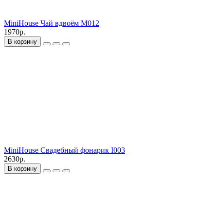
MiniHouse Чай вдвоём M012
1970р.
В корзину
MiniHouse Свадебный фонарик I003
2630р.
В корзину