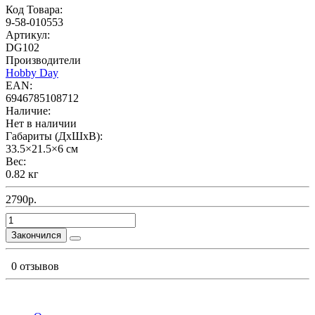
Код Товара:
9-58-010553
Артикул:
DG102
Производители
Hobby Day
EAN:
6946785108712
Наличие:
Нет в наличии
Габариты (ДхШхВ):
33.5×21.5×6 см
Вес:
0.82 кг
2790р.
Закончился
0 отзывов