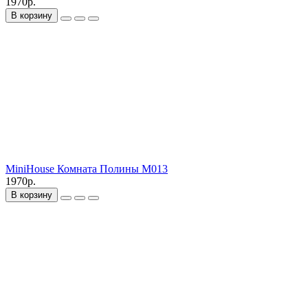
1970р.
В корзину
MiniHouse Комната Полины M013
1970р.
В корзину