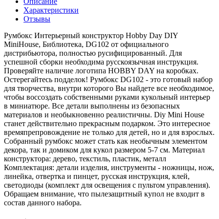
Описание
Характеристики
Отзывы
Румбокс Интерьерный конструктор Hobby Day DIY
MiniHouse, Библиотека, DG102 от официального
дистрибьютора, полностью русифицированный. Для
успешной сборки необходима русскоязычная инструкция.
Проверяйте наличие логотипа HOBBY DAY на коробках.
Остерегайтесь подделок! Румбокс DG102 - это готовый набор
для творчества, внутри которого Вы найдете все необходимое,
чтобы воссоздать собственными руками кукольный интерьер
в миниатюре. Все детали выполнены из безопасных
материалов и необыкновенно реалистичны. Diy Mini House
станет действительно прекрасным подарком. Это интересное
времяпрепровождение не только для детей, но и для взрослых.
Собранный румбокс может стать как необычным элементом
декора, так и домиком для кукол размером 5-7 см. Материал
конструктора: дерево, текстиль, пластик, металл
Комплектация: детали изделия, инструменты - ножницы, нож,
линейка, отвертка и пинцет, русская инструкция, клей,
светодиоды (комплект для освещения с пультом управления).
Обращаем внимание, что пылезащитный купол не входит в
состав данного набора.